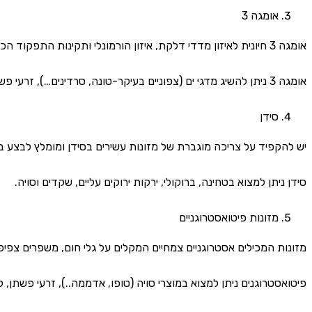
אומגה 3
אומגה 3 חיונית לאיזון מדדי דלקת, איזון הורמונלי ותקינות התפקוד הכללי של הגוף.
אומגה 3 ניתן להשיג מדגי ים (צפוניים בעיקר-טונה, סרדינים…), זרעי פשתן וזרעי צ'יה.
סידן
יש להקפיד על צריכה מוגברת של מזונות עשירים בסידן ומומלץ לבצע 
סידן ניתן למצוא בטחינה, ברוקולי, ירקות ירוקים עליים, שקדים וסויה.
מזונות פיטואסטרוגניים
מזונות המכילים אסטרוגניים צמחיים המקלים על גלי חום, משפרים צפיפ
פיטואסטרוגנים ניתן למצוא במוצרי סויה (טופו, אדממה..), זרעי פשתן, ק