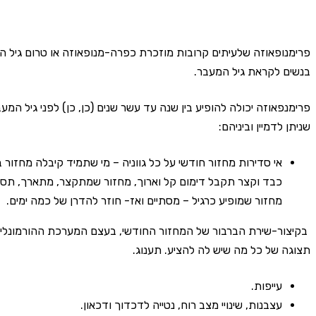
פרימנופאוזה שלעיתים קרובות מוזכרת כפרה-מנופאוזה או טרום גיל המ
בנשים לקראת גיל המעבר.
פרימנפאוזה יכולה להופיע בין שנה עד עשר שנים (כן, כן) לפני גיל המ
שניתן לדמיין וביניהם:
אי סדירות מחזור חודשי על כל גווניה – מי שתמיד קיבלה מחזור 
כבד וקצר תקבל דימום קל וארוך, מחזור שמתקצר, מתארך, תסמי
מחזור שמופיע כרגיל – מסתיים ואז- חוזר להדרן של כמה ימים.
בקיצור-שירת הברבור של המחזור החודשי, בעצם המערכת ההורמונלית
תצוגה של כל מה שיש לה להציע. תענוג.
עייפות.
עצבנות, שינויי מצב רוח, נטייה לדכדוך ודכאון.