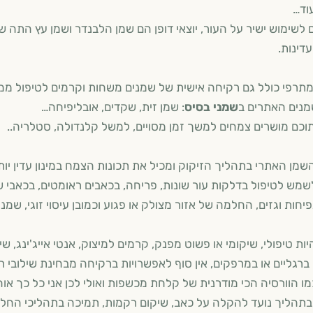
וד…
לשימוש ישיר על העור, יוצאי דופן הם שמן הלבנדר ושמן עץ התה שנ
ועדינות.
ני
מתרפי כולל גם רקיחה אישית של שמנים משחות וקרמים לטיפול ממו
נים האתרים ב
שמני בסיס
: שמן זית, שקדים, אובליפיחה…
וכם מושרים צמחים למשך זמן מסויים, למשל קלנדולה, סטלריה..
מן האתרי בתהליך הזיקוק ומכיל את תכונות הצמח במינון עדין יות
מש לטיפול בדלקות עור שונות, פריחה, בכאבים ראומטים, בכאבי ש
פיחות וגזים, החלמה של אזור מצולק או פגוע וכמובן עיסוי זוגי, ש
יות טיפולי, שיקומי או פשוט מפנק, קרמים למיצוק, אנטי אייג'ינג, ש
רגליים או במרפקים, אין סוף לאפשרויות ברקיחה מבחינת שילובי רי
ו הוורסיה הכי מודרנית של קלחת מכשפות ואולי לכן אני כל כך א
 בתהליך נועד להקלה על כאב, שיקום רקמות, תמיכה בתהליכי החל