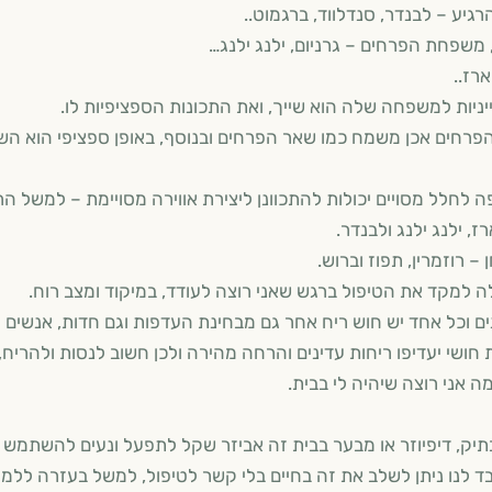
גיע – לבנדר, סנדלווד, ברגמוט..
 משפחת הפרחים – גרניום, ילנג ילנג…
ארז..
יניות למשפחה שלה הוא שייך, ואת התכונות הספציפיות לו.
רחים אכן משמח כמו שאר הפרחים ובנוסף, באופן ספציפי הוא השמ
 לחלל מסויים יכולות להתכוונן ליצירת אווירה מסויימת – למשל הרג
רז, ילנג ילנג ולבנדר.
– רוזמרין, תפוז וברוש.
ה למקד את הטיפול ברגש שאני רוצה לעודד, במיקוד ומצב רוח.
ים וכל אחד יש חוש ריח אחר גם מבחינת העדפות וגם חדות, אנשים ע
ת חושי יעדיפו ריחות עדינים והרחה מהירה ולכן חשוב לנסות ולהריח
ה אני רוצה שיהיה לי בבית.
ק, דיפיוזר או מבער בבית זה אביזר שקל לתפעל ונעים להשתמש ב
ובד לנו ניתן לשלב את זה בחיים בלי קשר לטיפול, למשל בעזרה לל